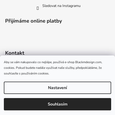
Sledovat na Instagramu
Přijímáme online platby
Kontakt
Aby se vám nakupovalo co nejlépe, používá e-shop Blackmdesign.com,
info
@
blackmdesign.com
cookies. Pokud budete nadále využívat naše služby, předpokládáme, že
+420 724 528 329 (Po-Pá 09:00-15:00)
souhlasíte s používáním cookies.
Nastavení
Vytvořil Shoptet
Souhlasím
Copyright 2026
Black M Design
. Všechna práva vyhrazena.