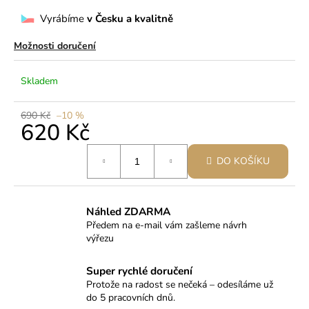
č
u
Vyrábíme
v Česku a kvalitně
j
e
Možnosti doručení
m
e
Skladem
690 Kč
–10 %
620 Kč
Měrná
DO KOŠÍKU
cena:
Náhled ZDARMA
Předem na e-mail vám zašleme návrh
výřezu
Super rychlé doručení
Protože na radost se nečeká – odesíláme už
do 5 pracovních dnů.