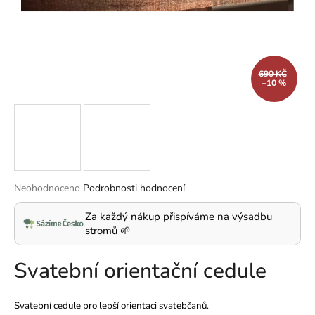
a
j
í
t
690 KČ
–10 %
?
HLEDAT
Průměrné
Neohodnoceno
Podrobnosti hodnocení
hodnocení
produktu
Za každý nákup přispíváme na výsadbu
D
je
stromů 🌱
o
0,0
p
z
Svatební orientační cedule
5
o
hvězdiček.
r
u
Svatební cedule pro lepší orientaci svatebčanů.