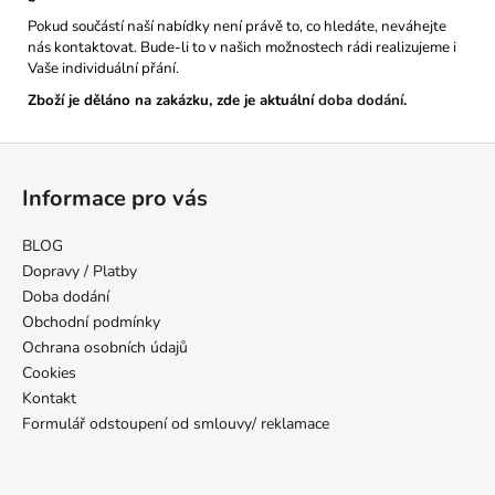
Pokud součástí naší nabídky není právě to, co hledáte, neváhejte
nás kontaktovat. Bude-li to v našich možnostech rádi realizujeme i
Vaše individuální přání.
Zboží je děláno na zakázku, zde je aktuální
doba dodání
.
Z
á
Informace pro vás
p
a
BLOG
t
Dopravy / Platby
í
Doba dodání
Obchodní podmínky
Ochrana osobních údajů
Cookies
Kontakt
Formulář odstoupení od smlouvy/ reklamace