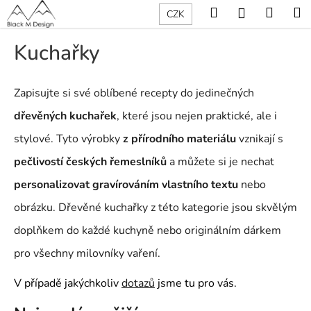
K
Přejít
Hledat
Nákup
M
Přihlášení
CZK
na
o
obsah
Zpět
Zpět
košík
š
Kuchařky
í
C
k
o
Zapisujte si své oblíbené recepty do jedinečných
p
dřevěných kuchařek
, které jsou nejen praktické, ale i
o
stylové. Tyto výrobky
z přírodního materiálu
vznikají s
t
pečlivostí českých řemeslníků
a můžete si je nechat
ř
e
personalizovat gravírováním vlastního textu
nebo
b
obrázku. Dřevěné kuchařky z této kategorie jsou skvělým
u
doplňkem do každé kuchyně nebo originálním dárkem
j
e
pro všechny milovníky vaření.
t
V případě jakýchkoliv
dotazů
jsme tu pro vás.
e
n