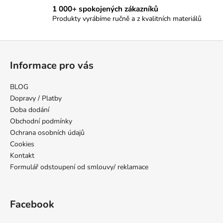
ý
1 000+ spokojených zákazníků
p
Produkty vyrábíme ručně a z kvalitních materiálů
i
s
Z
u
á
Informace pro vás
p
a
BLOG
t
Dopravy / Platby
í
Doba dodání
Obchodní podmínky
Ochrana osobních údajů
Cookies
Kontakt
Formulář odstoupení od smlouvy/ reklamace
Facebook