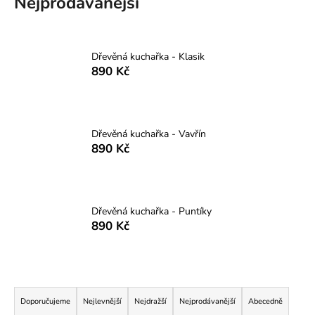
Nejprodávanější
a
j
í
Dřevěná kuchařka - Klasik
t
890 Kč
?
Dřevěná kuchařka - Vavřín
890 Kč
HLEDAT
Dřevěná kuchařka - Puntíky
D
890 Kč
o
p
o
Ř
r
u
a
Doporučujeme
Nejlevnější
Nejdražší
Nejprodávanější
Abecedně