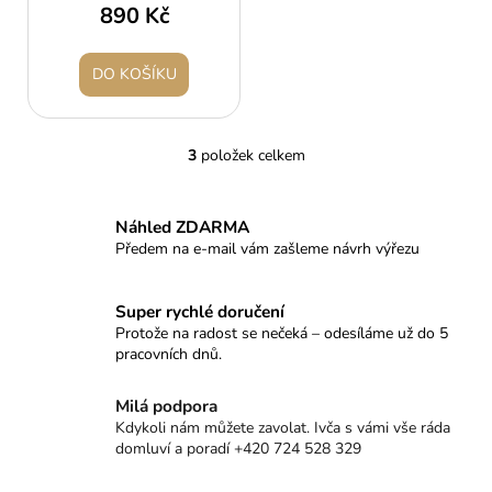
890 Kč
DO KOŠÍKU
3
položek celkem
O
v
l
Náhled ZDARMA
á
Předem na e-mail vám zašleme návrh výřezu
d
a
c
Super rychlé doručení
í
Protože na radost se nečeká – odesíláme už do 5
pracovních dnů.
p
r
v
Milá podpora
k
Kdykoli nám můžete zavolat. Ivča s vámi vše ráda
domluví a poradí +420 724 528 329
y
v