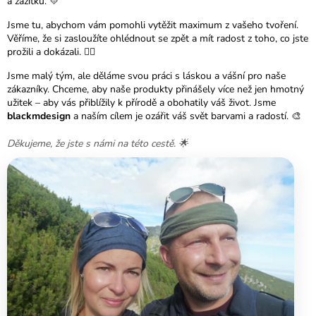
a zážitků. 💛
Jsme tu, abychom vám pomohli vytěžit maximum z vašeho tvoření.
Věříme, že si zasloužíte ohlédnout se zpět a mít radost z toho, co jste
prožili a dokázali. ❤️‍🔥
Jsme malý tým, ale děláme svou práci s láskou a vášní pro naše
zákazníky. Chceme, aby naše produkty přinášely více než jen hmotný
užitek – aby vás přiblížily k přírodě a obohatily váš život. Jsme
blackmdesign
a naším cílem je ozářit váš svět barvami a radostí. 🎨
Děkujeme, že jste s námi na této cestě. 🌟