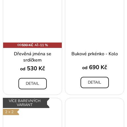
590 KČ
–11 %
OD
AŽ
Dřevěná jména se
Bukové prkénko - Kolo
srdíčkem
690 Kč
530 Kč
od
od
DETAIL
DETAIL
VÍCE BAREVNÝCH
VARIANT
2 + 2