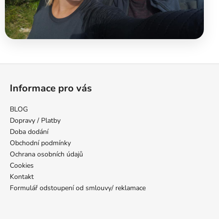
Z
á
Informace pro vás
p
a
BLOG
t
Dopravy / Platby
í
Doba dodání
Obchodní podmínky
Ochrana osobních údajů
Cookies
Kontakt
Formulář odstoupení od smlouvy/ reklamace