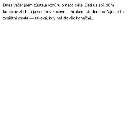
Dnes večer jsem zůstala vzhůru o něco déle. Děti už spí, dům
konečně ztichl a já sedím v kuchyni s hrnkem studeného čaje. Je to
zvláštní chvíle — taková, kdy má člověk konečně...