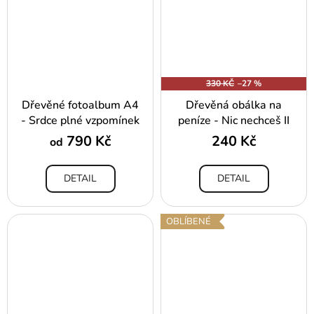
330 KČ
–27 %
Dřevěné fotoalbum A4
Dřevěná obálka na
- Srdce plné vzpomínek
peníze - Nic nechceš II
790 Kč
240 Kč
od
DETAIL
DETAIL
OBLÍBENÉ