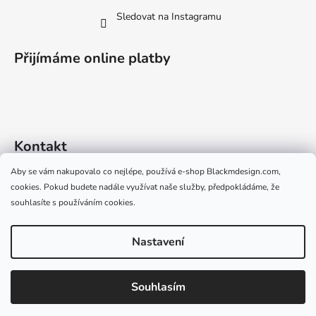
Sledovat na Instagramu
Přijímáme online platby
Kontakt
Aby se vám nakupovalo co nejlépe, používá e-shop Blackmdesign.com,
info
@
blackmdesign.com
cookies. Pokud budete nadále využívat naše služby, předpokládáme, že
+420 724 528 329 (Po-Pá 09:00-15:00)
souhlasíte s používáním cookies.
Nastavení
Vytvořil Shoptet
Souhlasím
Copyright 2026
Black M Design
. Všechna práva vyhrazena.