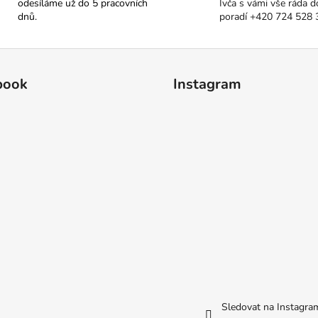
odesíláme už do 5 pracovních
Ivča s vámi vše ráda d
dnů.
poradí +420 724 528 
book
Instagram
Sledovat na Instagra