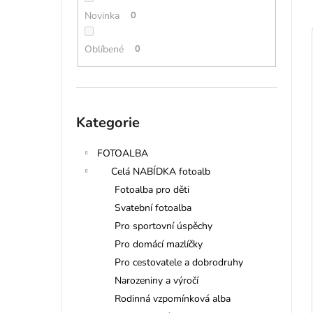
l
Novinka
0
í
Oblíbené
0
i
Přeskočit
Kategorie
kategorie
FOTOALBA
Celá NABÍDKA fotoalb
Fotoalba pro děti
Svatební fotoalba
Pro sportovní úspěchy
Pro domácí mazlíčky
Pro cestovatele a dobrodruhy
Narozeniny a výročí
Rodinná vzpomínková alba