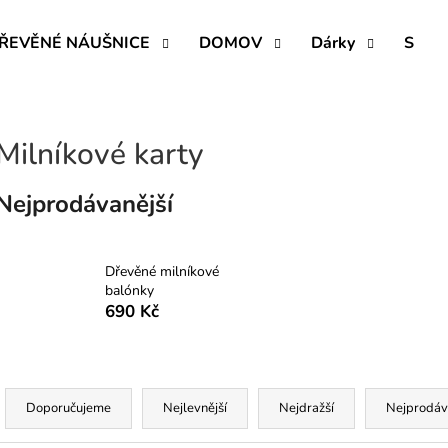
ŘEVĚNÉ NÁUŠNICE
DOMOV
Dárky
SVAT
Co potřebujete najít?
Milníkové karty
HLEDAT
Nejprodávanější
Doporučujeme
Dřevěné milníkové
balónky
690 Kč
Ř
a
Doporučujeme
Nejlevnější
Nejdražší
Nejprodáv
z