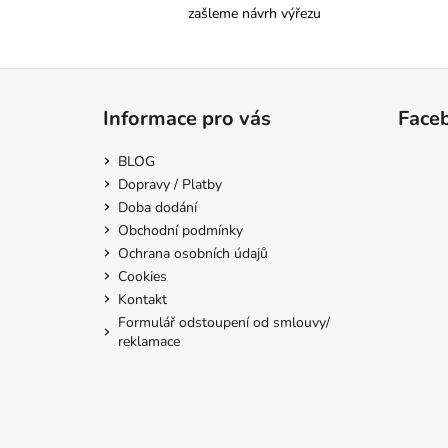
zašleme návrh výřezu
Z
á
Informace pro vás
Face
p
a
BLOG
t
Dopravy / Platby
í
Doba dodání
Obchodní podmínky
Ochrana osobních údajů
Cookies
Kontakt
Formulář odstoupení od smlouvy/
reklamace