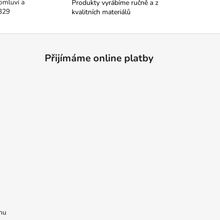
omluví a
Produkty vyrábíme ručně a z
329
kvalitních materiálů
Přijímáme online platby
mu