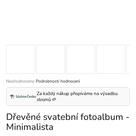
a
j
í
t
?
HLEDAT
Průměrné
Neohodnoceno
Podrobnosti hodnocení
hodnocení
produktu
Za každý nákup přispíváme na výsadbu
D
je
stromů 🌱
o
0,0
p
z
Dřevěné svatební fotoalbum -
5
o
hvězdiček.
r
Minimalista
u