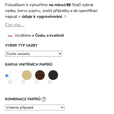
č
Fotoalbum ti vytvoříme
na míru
🌿📸 Stačí vybrat
u
vazbu,
barvu papíru
, zvolit příplatky a do specifikací
j
napsat =
údaje k vygravírování.
✨
e
m
Číst více ...
e
Vyrábíme
v Česku a kvalitně
VYBER TYP VAZBY
BARVA VNITŘNÍCH PAPÍRŮ
KOMBINACE PAPÍRŮ
?