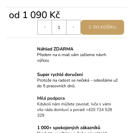
od
1 090 Kč
Měrná
DO KOŠÍKU
cena:
Náhled ZDARMA
Předem na e-mail vám zašleme návrh
výřezu
Super rychlé doručení
Protože na radost se nečeká – odesíláme už
do 5 pracovních dnů.
Milá podpora
Kdykoli nám můžete zavolat. Ivča s vámi
vše ráda domluví a poradí +420 724 528
329
1 000+ spokojených zákazníků