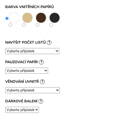
č
u
BARVA VNITŘNÍCH PAPÍRŮ
j
e
m
e
NAVÝŠIT POČET LISTŮ
?
PAUZOVACÍ PAPÍR
?
VĚNOVÁNÍ UVNITŘ
?
DÁRKOVÉ BALENÍ
?