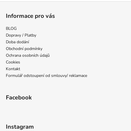
Z
á
Informace pro vás
p
a
BLOG
t
Dopravy / Platby
í
Doba dodání
Obchodní podmínky
Ochrana osobních údajů
Cookies
Kontakt
Formulář odstoupení od smlouvy/ reklamace
Facebook
Instagram