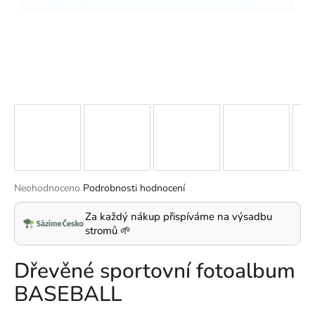
a
j
í
t
?
HLEDAT
Průměrné
Neohodnoceno
Podrobnosti hodnocení
hodnocení
produktu
Za každý nákup přispíváme na výsadbu
D
je
stromů 🌱
o
0,0
p
z
Dřevěné sportovní fotoalbum
5
o
hvězdiček.
r
BASEBALL
u