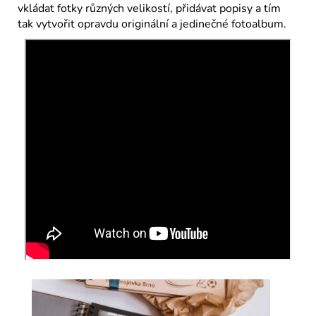
vkládat fotky různých velikostí, přidávat popisy a tím
tak vytvořit opravdu originální a jedinečné fotoalbum.