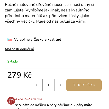
č
Ručně malované dřevěné náušnice z naší dílny si
u
zamilujete. Vyrábíme jak jinak, než z kvalitního
j
přírodního materiálů a s přídavkem lásky ..jako
e
všechny věcičky, které od nás putují za vámi.
m
e
Vyrábíme
v Česku a kvalitně
Možnosti doručení
Skladem
279 Kč
Měrná
DO KOŠÍKU
cena:
Akce 2+2 zdarma
✨ Vložte do košíku 4 páry náušnic a 2 páry máte