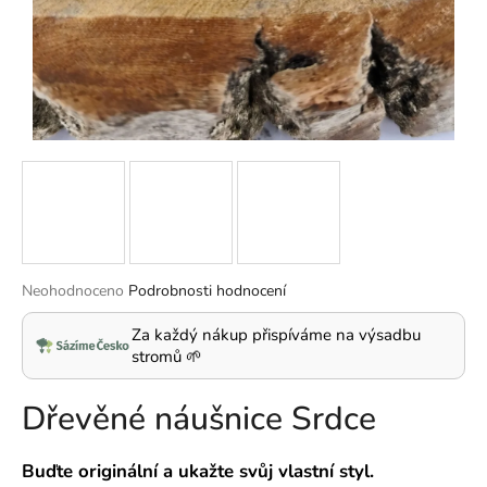
a
j
í
t
?
HLEDAT
Průměrné
Neohodnoceno
Podrobnosti hodnocení
hodnocení
produktu
Za každý nákup přispíváme na výsadbu
D
je
stromů 🌱
o
0,0
p
z
Dřevěné náušnice Srdce
5
o
hvězdiček.
r
u
Buďte originální a ukažte svůj vlastní styl.