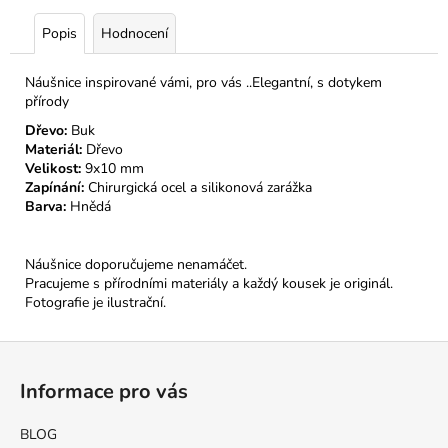
Popis
Hodnocení
Náušnice inspirované vámi, pro vás ..Elegantní, s dotykem
přírody
Dřevo:
Buk
Materiál:
Dřevo
Velikost:
9x10 mm
Zapínání:
Chirurgická ocel a silikonová zarážka
Barva:
Hnědá
Náušnice doporučujeme nenamáčet.
Pracujeme s přírodními materiály a každý kousek je originál.
Fotografie je ilustrační.
Z
á
Informace pro vás
p
a
BLOG