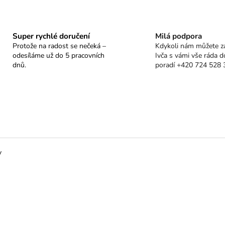
Super rychlé doručení
Milá podpora
Protože na radost se nečeká –
Kdykoli nám můžete za
odesíláme už do 5 pracovních
Ivča s vámi vše ráda d
dnů.
poradí +420 724 528 
y