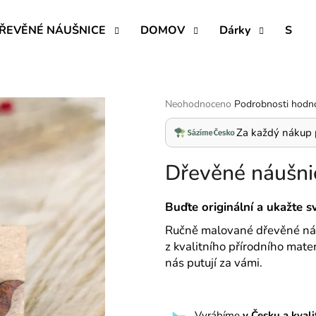
ŘEVĚNÉ NÁUŠNICE
DOMOV
Dárky
SVAT
Co potřebujete najít?
Průměrné
Neohodnoceno
Podrobnosti hodn
hodnocení
produktu
HLEDAT
Za každý nákup 
je
0,0
Dřevěné náušni
z
5
Doporučujeme
hvězdiček.
Buďte originální a ukažte svů
Ručně malované dřevěné náušn
z kvalitního přírodního mater
nás putují za vámi.
Vyrábíme
v Česku a kval