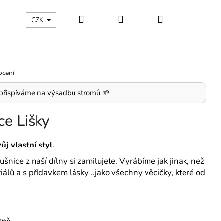
Hledat
Přihlášení
Nákupní
CZK
BY
PRO DĚTI
košík
ocení
přispíváme na výsadbu stromů 🌱
ce Lišky
j vlastní styl.
ice z naší dílny si zamilujete. Vyrábíme jak jinak, než
iálů a s přídavkem lásky ..jako všechny věcičky, které od
itně