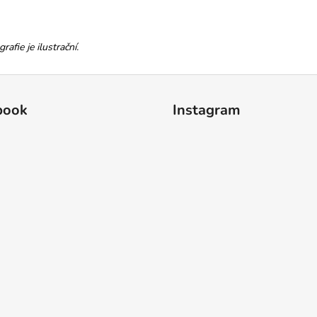
afie je ilustrační.
book
Instagram