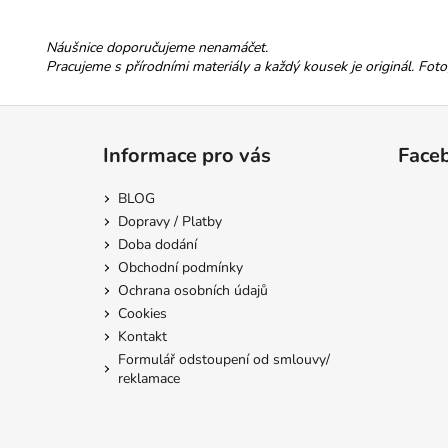
Náušnice doporučujeme nenamáčet.
Pracujeme s přírodními materiály a každý kousek je originál. Fotogr
Z
á
Informace pro vás
Face
p
a
BLOG
t
Dopravy / Platby
í
Doba dodání
Obchodní podmínky
Ochrana osobních údajů
Cookies
Kontakt
Formulář odstoupení od smlouvy/
reklamace