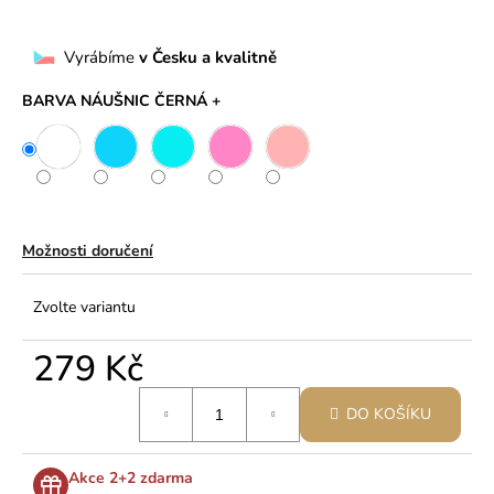
č
u
j
Vyrábíme
v Česku a kvalitně
e
m
BARVA NÁUŠNIC ČERNÁ +
e
Možnosti doručení
Zvolte variantu
279 Kč
Měrná
DO KOŠÍKU
cena:
Akce 2+2 zdarma