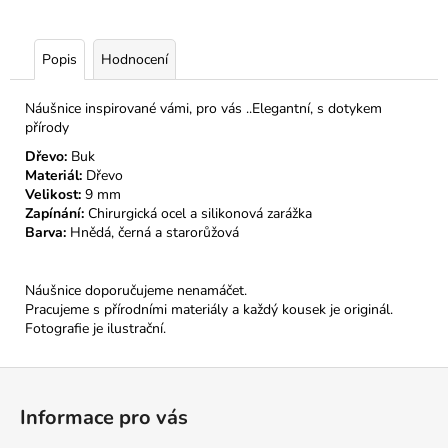
Popis
Hodnocení
Náušnice inspirované vámi, pro vás ..Elegantní, s dotykem
přírody
Dřevo:
Buk
Materiál:
Dřevo
Velikost:
9 mm
Zapínání:
Chirurgická ocel a silikonová zarážka
Barva:
Hnědá, černá a starorůžová
Náušnice doporučujeme nenamáčet.
Pracujeme s přírodními materiály a každý kousek je originál.
Fotografie je ilustrační.
Z
á
Informace pro vás
p