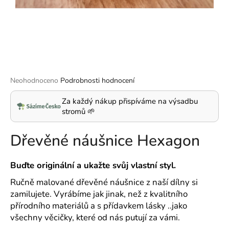
a
j
í
t
?
Průměrné
Neohodnoceno
Podrobnosti hodnocení
hodnocení
produktu
Za každý nákup přispíváme na výsadbu
je
stromů 🌱
HLEDAT
0,0
z
Dřevěné náušnice Hexagon
5
hvězdiček.
D
Buďte originální a ukažte svůj vlastní styl.
o
Ručně malované dřevěné náušnice z naší dílny si
p
zamilujete. Vyrábíme jak jinak, než z kvalitního
o
přírodního materiálů a s přídavkem lásky ..jako
r
všechny věcičky, které od nás putují za vámi.
u