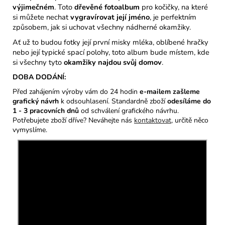
výjimečném
. Toto
dřevěné fotoalbum
pro kočičky, na které
si můžete nechat
vygravírovat její jméno
, je perfektním
způsobem, jak si uchovat všechny nádherné okamžiky.
Ať už to budou fotky její první misky mléka, oblíbené hračky
nebo její typické spací polohy, toto album bude místem, kde
si všechny tyto
okamžiky najdou svůj domov
.
DOBA DODÁNÍ:
Před zahájením výroby vám do 24 hodin
e-mailem zašleme
grafický návrh
k odsouhlasení.
Standardně zboží
odesíláme do
1 - 3 pracovních dnů
od schválení grafického návrhu.
Potřebujete zboží dříve? Neváhejte nás
kontaktovat
, určitě něco
vymyslíme.