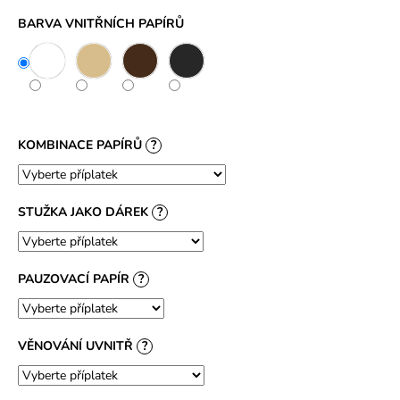
č
u
BARVA VNITŘNÍCH PAPÍRŮ
j
e
m
e
KOMBINACE PAPÍRŮ
?
STUŽKA JAKO DÁREK
?
PAUZOVACÍ PAPÍR
?
VĚNOVÁNÍ UVNITŘ
?