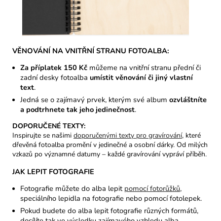
VĚNOVÁNÍ NA VNITŘNÍ STRANU FOTOALBA:
Za příplatek 150 Kč
můžeme na vnitřní stranu přední či
zadní desky fotoalba
umístit věnování či jiný vlastní
text
.
Jedná se o zajímavý prvek, kterým své album
ozvláštníte
a podtrhnete tak jeho jedinečnost
.
DOPORUČENÉ TEXTY:
Inspirujte se našimi
doporučenými texty pro gravírování
, které
dřevěná fotoalba promění v jedinečné a osobní dárky. Od milých
vzkazů po významné datumy – každé gravírování vypráví příběh.
JAK LEPIT FOTOGRAFIE
Fotografie můžete do alba lepit
pomocí fotorůžků
,
speciálního lepidla na fotografie nebo pomocí fotolepek.
Pokud budete do alba lepit fotografie různých formátů,
docílíte tak ve výsledku zajímavého vzhledu alba.