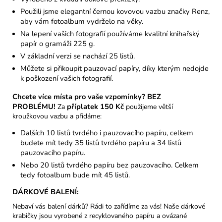
Použili jsme elegantní černou kovovou vazbu značky Renz,
aby vám fotoalbum vydrželo na věky.
Na lepení vašich fotografií používáme kvalitní knihařský
papír o gramáži 225 g.
V základní verzi se nachází 25 listů.
Můžete si přikoupit pauzovací papíry, díky kterým nedojde
k poškození vašich fotografií.
Chcete více místa pro vaše vzpomínky? BEZ
PROBLÉMU!
příplatek 150 Kč
Za
použijeme větší
kroužkovou vazbu a přidáme:
Dalších 10 listů tvrdého i pauzovacího papíru, celkem
budete mít tedy 35 listů tvrdého papíru a 34 listů
pauzovacího papíru.
Nebo 20 listů tvrdého papíru bez pauzovacího. Celkem
tedy fotoalbum bude mít 45 listů.
DÁRKOVÉ BALENÍ:
Nebaví vás balení dárků? Rádi to zařídíme za vás! Naše dárkové
krabičky jsou vyrobené z recyklovaného papíru a ovázané