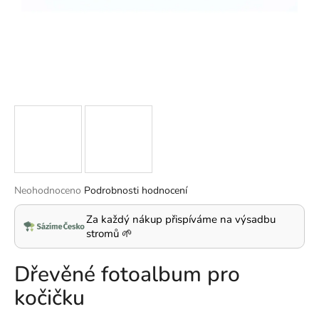
a
j
í
t
?
HLEDAT
Průměrné
Neohodnoceno
Podrobnosti hodnocení
hodnocení
produktu
Za každý nákup přispíváme na výsadbu
D
je
stromů 🌱
o
0,0
p
z
Dřevěné fotoalbum pro
5
o
hvězdiček.
r
kočičku
u