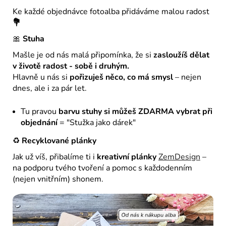
Ke každé objednávce fotoalba přidáváme malou radost
💐
🎀
Stuha
Mašle je od nás malá připomínka, že si
zasloužíš dělat
v životě radost - sobě i druhým.
Hlavně u nás si
pořizuješ něco, co má smysl
– nejen
dnes, ale i za pár let.
Tu pravou
barvu stuhy si můžeš ZDARMA vybrat při
objednání
= "Stužka jako dárek"
♻️
Recyklované plánky
Jak už víš, přibalíme ti i
kreativní plánky
ZemDesign
–
na podporu tvého tvoření a pomoc s
každodenním
(nejen vnitřním) shonem.