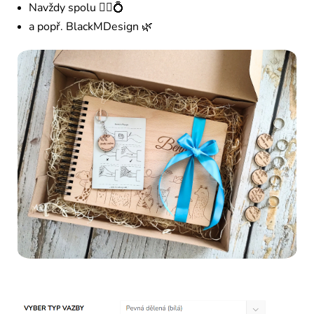
Navždy spolu 👰‍♀️💍
a popř. BlackMDesign 🌿