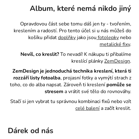
Album, které nemá nikdo jiný
Opravdovou část sebe tomu dáš jen ty - tvořením,
kreslením a radostí. Pro tento účel si u nás můžeš do
košíku přidat
doplňky
jako jsou
fotolepky
nebo
metalické fixy
.
Nevíš, co kreslit?
To nevadí! K nákupu ti přibalíme
kreslící plánky
ZemDesign
.
ZemDesign je jednoduchá technika kreslení, která ti
rozzáří listy fotoalba
, projasní fotky a vymýtí strach z
toho, co do alba napsat. Zároveň ti kreslení
pomůže se
stresem
a vrátit své tělo do rovnováhy.
Stačí si jen vybrat tu správnou kombinaci fixů nebo vzít
celé balení
a začít kreslit.
Dárek od nás