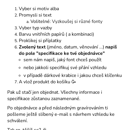
Vyber si motiv alba
Promysli si text
Volitelné:
Vyzkoušej si různé fonty
Vyber typ vazby
Barvu vnitřních papírů ( a kombinaci)
Proklikej si příplatky
Zvolený text
(jméno, datum, věnování ...)
napiš
do pole "specifikace ke tvé objednávce"
sem nám napiš, jaký font chceš použít
nebo jakkoli specifikuj své přání vzhledu
v případě dárkové krabice i jakou chceš klíčenku
A vlož produkt do košíku 🥳
Pak už stačí jen objednat. Všechny informace i
specifikace zůstanou zaznamenané.
Po objednávce a před následným gravírováním ti
pošleme ještě slíbený e-mail s návrhem vzhledu ke
schválení.
Tak co, těšíš se? 🎉