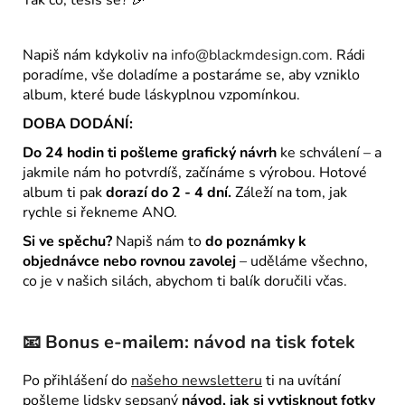
Napiš nám kdykoliv na
info@blackmdesign.com
. Rádi
poradíme, vše doladíme a postaráme se, aby vzniklo
album, které bude láskyplnou vzpomínkou.
DOBA DODÁNÍ:
Do 24 hodin ti pošleme grafický návrh
ke schválení – a
jakmile nám ho potvrdíš, začínáme s výrobou. Hotové
album ti pak
dorazí do 2 - 4 dní.
Záleží na tom, jak
rychle si řekneme ANO.
Si ve spěchu?
Napiš nám to
do poznámky k
objednávce nebo rovnou zavolej
– uděláme všechno,
co je v našich silách, abychom ti balík doručili včas.
📧
Bonus e-mailem: návod na tisk fotek
Po přihlášení do
našeho newsletteru
ti na uvítání
pošleme lidsky sepsaný
návod, jak si vytisknout fotky