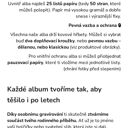
Uvnitř alba najdeš
25 listů papíru
(tedy
50 stran
, které
můžeš polepit). Papír má vysokou gramáž a dobře
snese i výraznější fixy.
Pevná vazba a ochrana 🔒
Všechna naše alba drží kovové hřbety. Můžeš si vybrat
buď
dva doplňovací kroužky
, nebo
pevnou vazbu –
dělenou, nebo klasickou
(viz produktové obrázky).
Pro vnitřní ochranu alba si můžeš přiobjednat
pauzovací papíry
, které ti vložíme mezi jednotlivé listy.
(chrání fotky před slepením)
Každé album tvoříme tak, aby
těšilo i po letech
Díky osobnímu gravírování
ti skutečně
ztvárníme
součást tvého rodinného příběhu.
Ať už je to jméno
vaší holčičky nebo svatební slib, který jste si dali.