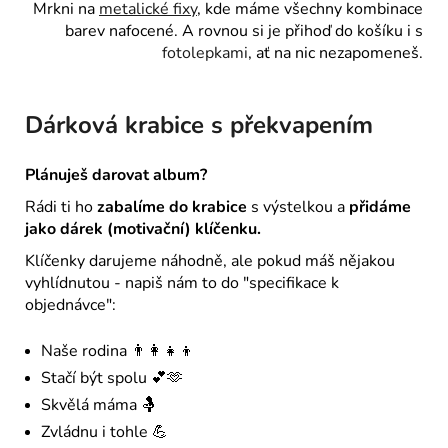
Mrkni na
metalické fixy
, kde máme všechny kombinace
barev nafocené. A rovnou si je přihoď do košíku i s
fotolepkami
, ať na nic nezapomeneš.
Dárková krabice s překvapením
Plánuješ darovat album?
Rádi ti ho
zabalíme do krabice
s výstelkou a
přidáme
jako dárek (motivační) klíčenku.
Klíčenky darujeme náhodně, ale pokud máš nějakou
vyhlídnutou - napiš nám to do "specifikace k
objednávce":
Naše rodina 👨‍👩‍👧‍👦
Stačí být spolu 💕🫶
Skvělá máma 🤱
Zvládnu i tohle 💪