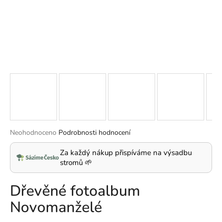
a
j
í
t
?
HLEDAT
Průměrné
Neohodnoceno
Podrobnosti hodnocení
hodnocení
produktu
Za každý nákup přispíváme na výsadbu
D
je
stromů 🌱
o
0,0
p
z
Dřevěné fotoalbum
5
o
hvězdiček.
r
Novomanželé
u