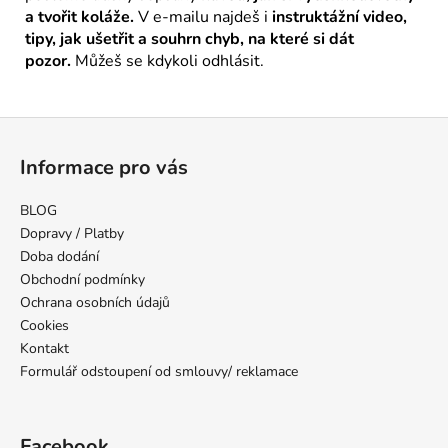
a tvořit koláže.
V e-mailu najdeš i
instruktážní video,
tipy, jak ušetřit a souhrn chyb, na které si dát
pozor.
Můžeš se kdykoli odhlásit.
Z
á
Informace pro vás
p
a
BLOG
t
Dopravy / Platby
í
Doba dodání
Obchodní podmínky
Ochrana osobních údajů
Cookies
Kontakt
Formulář odstoupení od smlouvy/ reklamace
Facebook