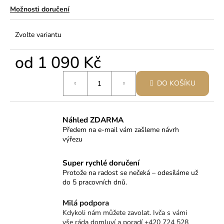
Možnosti doručení
Zvolte variantu
od
1 090 Kč
Měrná
DO KOŠÍKU
cena:
Náhled ZDARMA
Předem na e-mail vám zašleme návrh
výřezu
Super rychlé doručení
Protože na radost se nečeká – odesíláme už
do 5 pracovních dnů.
Milá podpora
Kdykoli nám můžete zavolat. Ivča s vámi
vše ráda domluví a poradí +420 724 528