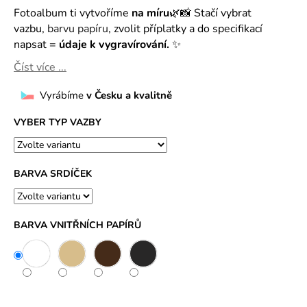
č
Fotoalbum ti vytvoříme
na míru
🌿📸 Stačí vybrat
u
vazbu,
barvu papíru
, zvolit příplatky a do specifikací
j
napsat =
údaje k vygravírování.
✨
e
m
Číst více ...
e
Vyrábíme
v Česku a kvalitně
VYBER TYP VAZBY
BARVA SRDÍČEK
BARVA VNITŘNÍCH PAPÍRŮ