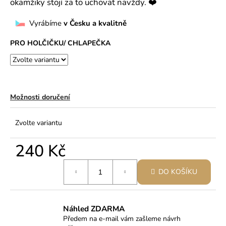
okamžiky stojí za to uchovat navždy. ❤️
Vyrábíme
v Česku a kvalitně
PRO HOLČIČKU/ CHLAPEČKA
Možnosti doručení
Zvolte variantu
240 Kč
Měrná
DO KOŠÍKU
cena:
Náhled ZDARMA
Předem na e-mail vám zašleme návrh