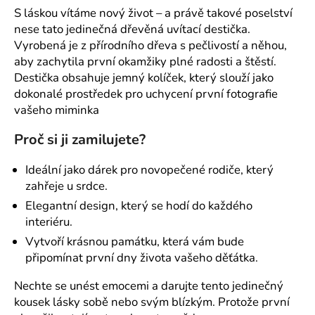
č
S láskou vítáme nový život – a právě takové poselství
u
nese tato jedinečná dřevěná uvítací destička.
j
Vyrobená je z přírodního dřeva s pečlivostí a něhou,
e
aby zachytila první okamžiky plné radosti a štěstí.
m
Destička obsahuje jemný kolíček, který slouží jako
e
dokonalé prostředek pro uchycení první fotografie
vašeho miminka
Proč si ji zamilujete?
Ideální jako dárek pro novopečené rodiče, který
zahřeje u srdce.
Elegantní design, který se hodí do každého
interiéru.
Vytvoří krásnou památku, která vám bude
připomínat první dny života vašeho děťátka.
Nechte se unést emocemi a darujte tento jedinečný
kousek lásky sobě nebo svým blízkým. Protože první