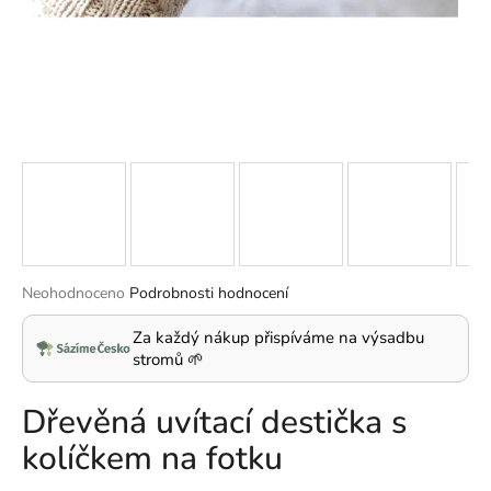
a
j
í
t
?
HLEDAT
Průměrné
Neohodnoceno
Podrobnosti hodnocení
hodnocení
produktu
Za každý nákup přispíváme na výsadbu
D
je
stromů 🌱
o
0,0
p
z
Dřevěná uvítací destička s
5
o
hvězdiček.
r
kolíčkem na fotku
u