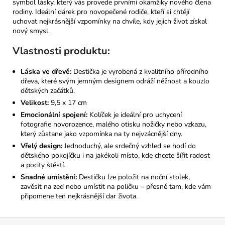
symbol lásky, který vás provede prvními okamžiky nového člena
rodiny. Ideální dárek pro novopečené rodiče, kteří si chtějí
uchovat nejkrásnější vzpomínky na chvíle, kdy jejich život získal
nový smysl.
Vlastnosti produktu:
Láska ve dřevě:
Destička je vyrobená z kvalitního přírodního
dřeva, které svým jemným designem odráží něžnost a kouzlo
dětských začátků.
Velikost:
9,5 x 17 cm
Emocionální spojení:
Kolíček je ideální pro uchycení
fotografie novorozence, malého otisku nožičky nebo vzkazu,
který zůstane jako vzpomínka na ty nejvzácnější dny.
Vřelý design:
Jednoduchý, ale srdečný vzhled se hodí do
dětského pokojíčku i na jakékoli místo, kde chcete šířit radost
a pocity štěstí.
Snadné umístění:
Destičku lze položit na noční stolek,
zavěsit na zeď nebo umístit na poličku – přesně tam, kde vám
připomene ten nejkrásnější dar života.
Z