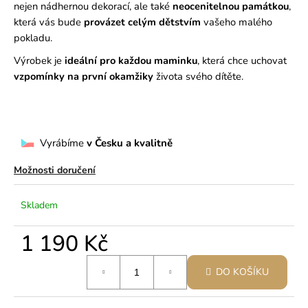
č
nejen nádhernou dekorací, ale také
neocenitelnou památkou
,
u
která vás bude
provázet celým dětstvím
vašeho malého
j
pokladu.
e
m
Výrobek je
ideální pro každou maminku
, která chce uchovat
e
vzpomínky na první okamžiky
života svého dítěte.
Dárek pro novorozence, dárek pro maminku, originální dárek k
porodu
Vyrábíme
v Česku a kvalitně
Možnosti doručení
Skladem
1 190 Kč
Měrná
DO KOŠÍKU
cena: