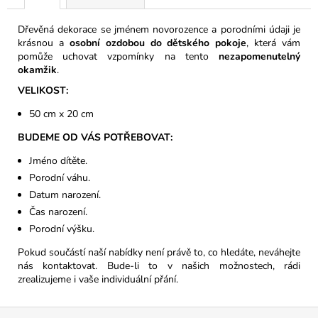
Dřevěná dekorace se jménem novorozence a porodními údaji je
krásnou a
osobní ozdobou do dětského pokoje
, která vám
pomůže uchovat vzpomínky na tento
nezapomenutelný
okamžik
.
VELIKOST:
50 cm x 20 cm
BUDEME OD VÁS POTŘEBOVAT:
Jméno dítěte.
Porodní váhu.
Datum narození.
Čas narození.
Porodní výšku.
Pokud součástí naší nabídky není právě to, co hledáte, neváhejte
nás kontaktovat. Bude-li to v našich možnostech, rádi
zrealizujeme i vaše individuální přání.
Z