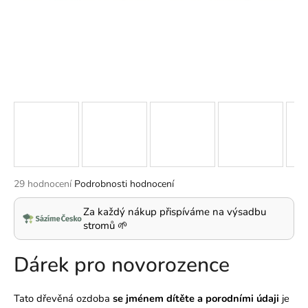
a
j
í
t
?
HLEDAT
Průměrné
29 hodnocení
Podrobnosti hodnocení
hodnocení
produktu
Za každý nákup přispíváme na výsadbu
D
je
stromů 🌱
o
4,9
p
z
Dárek pro novorozence
5
o
hvězdiček.
r
u
Tato dřevěná ozdoba
se jménem dítěte a porodními údaji
je