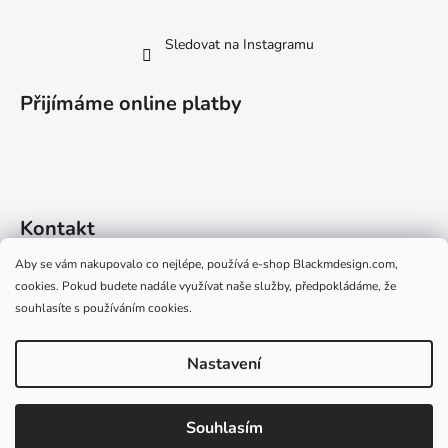
č
u
j
Sledovat na Instagramu
e
m
Přijímáme online platby
e
Kontakt
Aby se vám nakupovalo co nejlépe, používá e-shop Blackmdesign.com,
info
@
blackmdesign.com
cookies. Pokud budete nadále využívat naše služby, předpokládáme, že
+420 724 528 329 (Po-Pá 09:00-15:00)
souhlasíte s používáním cookies.
Nastavení
Vytvořil Shoptet
Souhlasím
Copyright 2026
Black M Design
. Všechna práva vyhrazena.