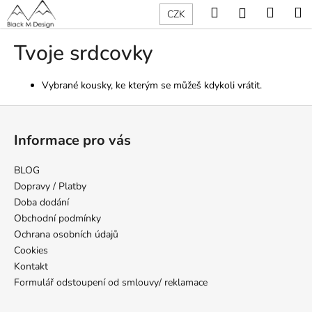
K
Přejít
Hledat
Nákup
M
Přihlášení
CZK
na
o
obsah
Zpět
Zpět
košík
š
Tvoje srdcovky
í
C
k
Vybrané kousky, ke kterým se můžeš kdykoli vrátit.
o
p
Z
o
á
Informace pro vás
t
p
ř
a
BLOG
e
t
Dopravy / Platby
b
í
Doba dodání
u
Obchodní podmínky
Ochrana osobních údajů
j
Cookies
e
Kontakt
t
Formulář odstoupení od smlouvy/ reklamace
e
n